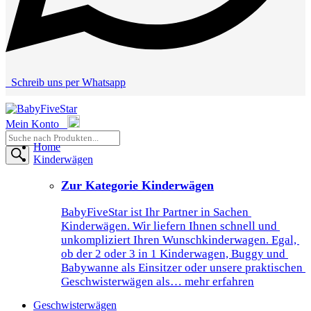
Schreib uns per Whatsapp
Mein Konto
Open
Close
Products
mobile
mobile
Home
search
menu
menu
Kinderwägen
Zur Kategorie Kinderwägen
BabyFiveStar ist Ihr Partner in Sachen 
Kinderwägen. Wir liefern Ihnen schnell und 
unkompliziert Ihren Wunschkinderwagen. Egal, 
ob der 2 oder 3 in 1 Kinderwagen, Buggy und 
Babywanne als Einsitzer oder unsere praktischen 
Geschwisterwägen als… mehr erfahren
Geschwisterwägen